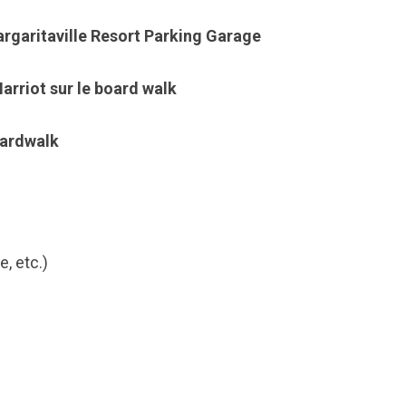
rgaritaville Resort Parking Garage
arriot sur le board walk
oardwalk
m
, etc.)