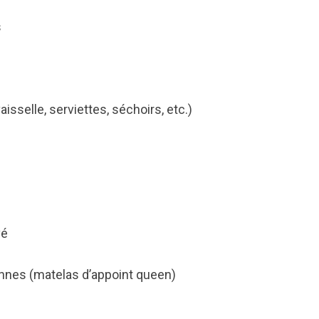
s
isselle, serviettes, séchoirs, etc.)
vé
nnes (matelas d’appoint queen)