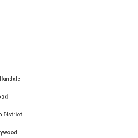
llandale
ood
 District
llywood